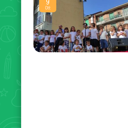
9
Ott