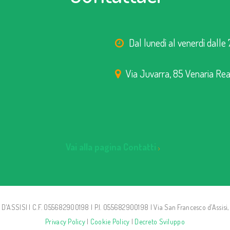
Dal lunedì al venerdì dalle 
Via Juvarra, 85 Venaria Rea
Vai alla pagina Contatti
SSISI | C.F. 055682900198 | P.I. 055682900198 | Via San Francesco d’Assisi, 
Privacy Policy
|
Cookie Policy
|
Decreto Sviluppo