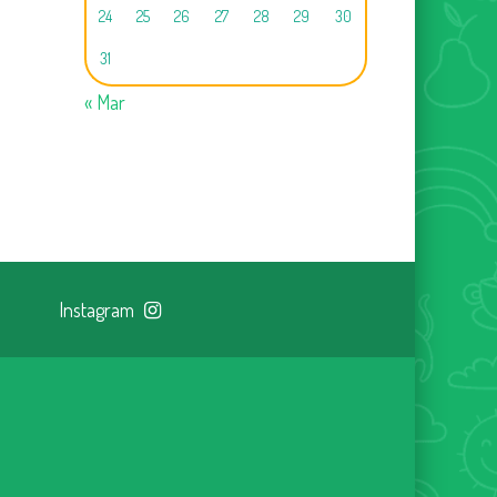
24
25
26
27
28
29
30
31
« Mar
Instagram