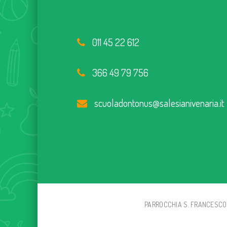
011 45 22 612
366 49 79 756
scuoladontonus@salesianivenaria.it
PARROCCHIA S. FRANCESCO D'A