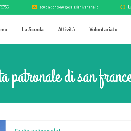
79756
scuoladontonus@salesianivenaria.it
L
amo
La Scuola
Attività
Volontariato
a patronale di san france