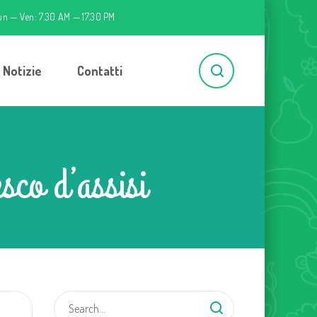
un — Ven: 7.30 AM — 17.30 PM
Notizie
Contatti
sco d’assisi